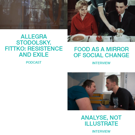
ALLEGRA
STODOLSKY.
FITTKO: RESISTENCE
FOOD AS A MIRROR
AND EXILE
OF SOCIAL CHANGE
PODCAST
INTERVIEW
ANALYSE, NOT
ILLUSTRATE
INTERVIEW