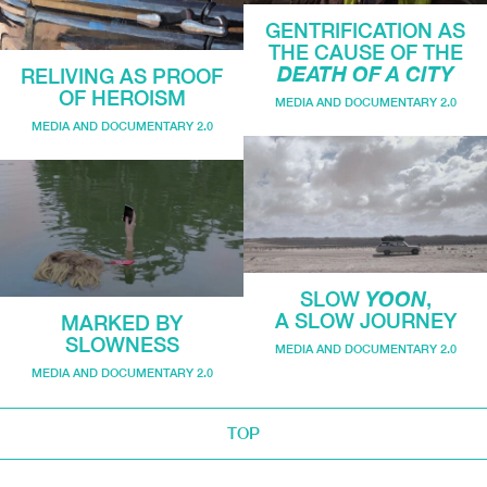
GENTRIFICATION AS
THE CAUSE OF THE
DEATH OF A CITY
RELIVING AS PROOF
OF HEROISM
MEDIA AND DOCUMENTARY 2.0
MEDIA AND DOCUMENTARY 2.0
SLOW
YOON
,
A SLOW JOURNEY
MARKED BY
SLOWNESS
MEDIA AND DOCUMENTARY 2.0
MEDIA AND DOCUMENTARY 2.0
TOP