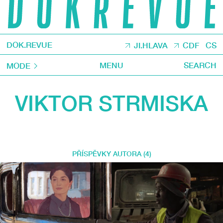
DOK.REVUE
JI.HLAVA
CDF
CS
MENU
SEARCH
MODE
VIKTOR STRMISKA
PŘÍSPĚVKY AUTORA (4)