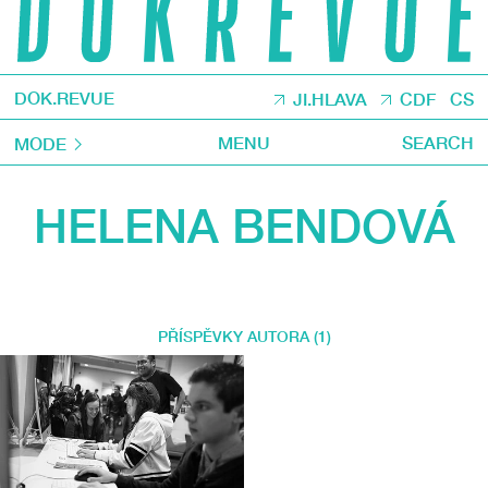
DOK.REVUE
JI.HLAVA
CDF
CS
MENU
SEARCH
MODE
HELENA BENDOVÁ
PŘÍSPĚVKY AUTORA (1)